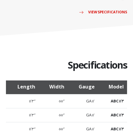
VIEW SPECIFICATIONS
Specifications
Length
Width
Gauge
Model
123″
55″
12 GA
ABC 123
123″
55″
12 GA
ABC 123
123″
55″
12 GA
ABC 123