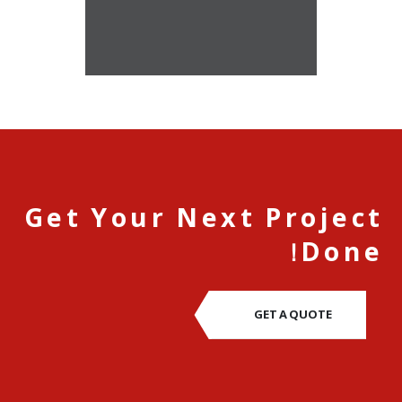
Get Your Next Project
Done!
GET A QUOTE