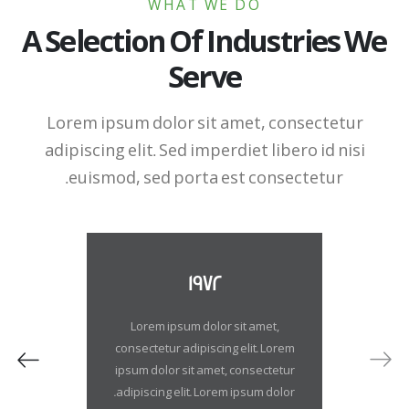
WHAT WE DO
A Selection Of Industries We
Serve
Lorem ipsum dolor sit amet, consectetur
adipiscing elit. Sed imperdiet libero id nisi
euismod, sed porta est consectetur.
1972
amet,
Lorem ipsum dolor sit amet,
t. Lorem
consectetur adipiscing elit. Lorem
ipsum dolor sit amet, consectetur
adipiscing elit. Lorem ipsum dolor.