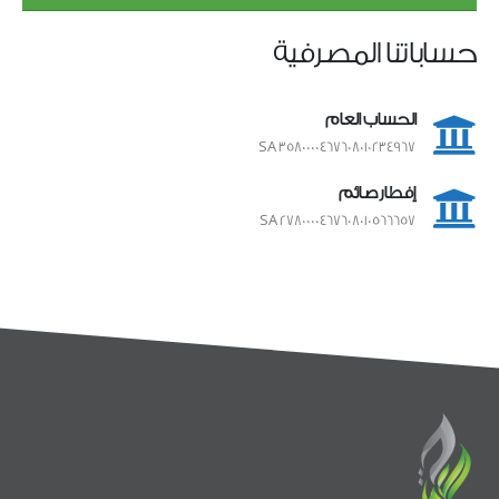
حساباتنا المصرفية
الحساب العام
SA 3580000467608010234967
إفطار صائم
SA 2780000467608010566657