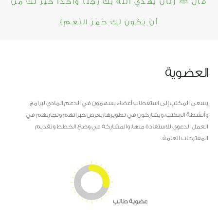
قال ﷺ {لَأَنْ يَهْدِيَ اللَّهُ بِكَ رَجُلًا وَاحِدًا خَيْرٌ لَكَ مِنْ
أَنْ يَكُونَ لَكَ حُمْرُ النَّعَمِ}
العضوية
يسعى المكتب إلى استقطاب أعضاء يسهمون في الدعم المادي لبرامج
وأنشطة المكتب، ويشاركون في تطويرها؛ بعرض خبراتهم وتجاربهم في
العمل الدعوي للاستفادة منها، والمشاركة في وضع الخطط وتقديم
المقترحات العامة.
عضوية طالب