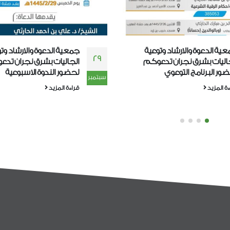
جمعية الدعوة والارشاد وتوعية
تعاوني ش
20
29
الجاليات بشرق نجران تدعوكم
دورة “الم
لحضور الندوة الاسبوعية
الشرعية”
سبتمبر
مارس
يواصل الم
قراءة المزيد
والإرشاد و
تقديم دورة
في العلوم 
قراءة المزي