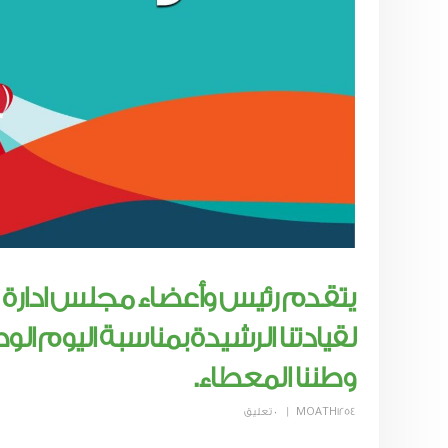
يتقدم رئيس وأعضاء مجلس ادارة
وطننا المعطاء.
MOATH1254
0 تعليق