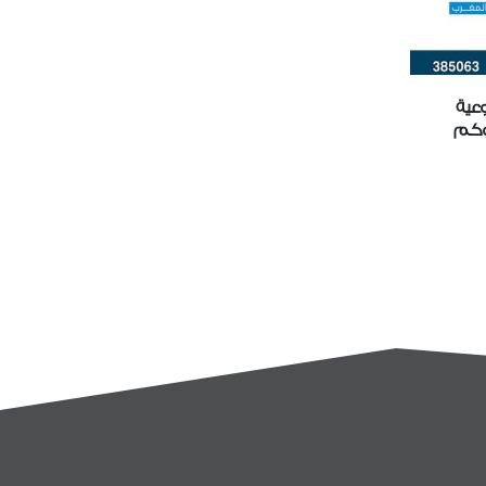
رق نجران يواصل تقديم
جمعية الدعوة والارشاد وتوعية
29
داخل العلمية في العلوم
الجاليات بشرق نجران تدعوكم
لحضور البرنامج التوعوي
سبتمبر
كتب التعاوني للدعوة
قراءة المزيد
توعية الجاليات بشرق نجران,
 بعنوان "المداخل العلمية
الشرعية" وذلك بجامع...
د