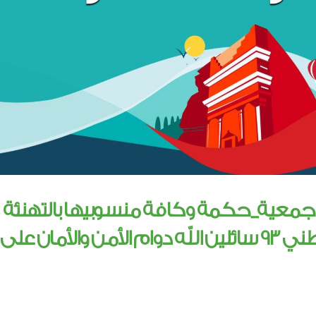
 جمعية_حكمة وكافة منسوبيها بالتهنئة
لقيادتنا الرشيدة بمناسبة اليوم الوطني 93 سائلين الله دوام الأمن والأمان على