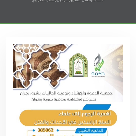
الأحداث والفتن . للشيخ محمد بن مسعود العميري