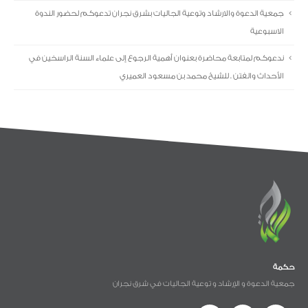
جمعية الدعوة والارشاد وتوعية الجاليات بشرق نجران تدعوكم لحضور الندوة
الاسبوعية
ندعوكم لمتابعة محاضرة بعنوان أهمية الرجوع إلى علماء السنة الراسخين في
الأحداث والفتن . للشيخ محمد بن مسعود العميري
حكمة
جمعية الدعوة و الإرشاد و توعية الجاليات في شرق نجران