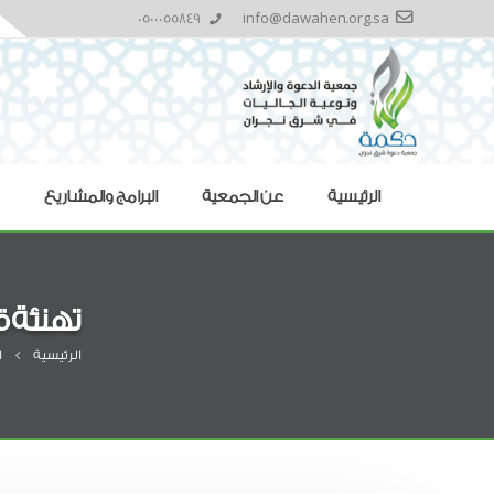
0500055849
info@dawahen.org.sa
الرئيسية
عن الجمعية
البرامج والمشاريع
تهنئة ق
الرئيسية
ا