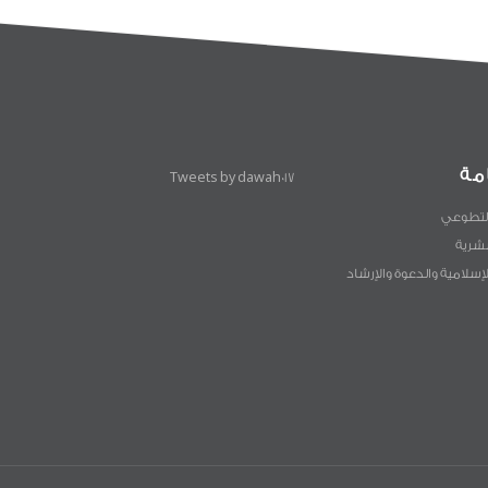
مة
Tweets by dawah017
لتطوعي
لبشرية
لإسلامية والدعوة والإرشاد