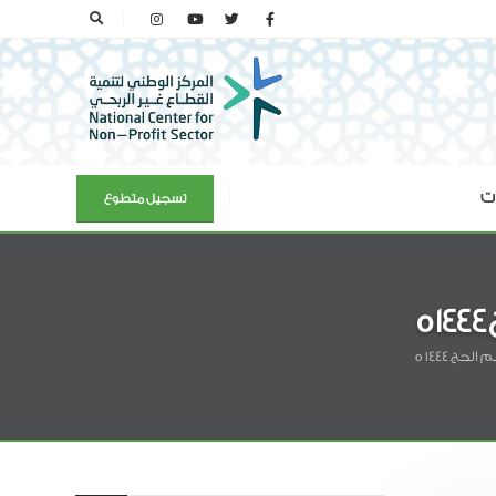
ات
تسجيل متطوع
ج 1444 ه