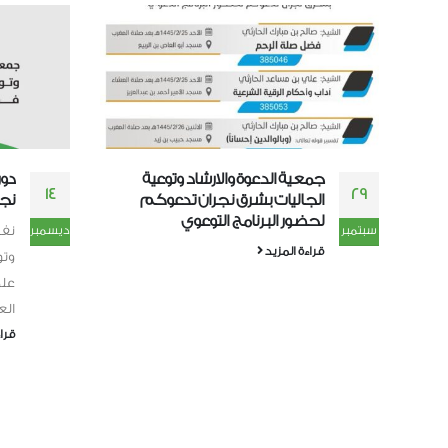
دورة علمية بالمكتب التعاوني بشرق
إعل
12
14
نجران
إعل
نفذ المكتب التعاوني للدعوة والإرشاد
ديسمبر
سبتمبر
قرا
وتوعية الجاليات بشرق نجران, أمس, دورة
علمية بعنوان "المداخل العلمية في
العلوم الشرعية" وذلك...
قراءة المزيد