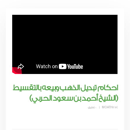
احكام تبديل الذهب وبيعه بالتقسيط
(الشيخ أحمد بن سعود الحربي)
MOATH1254
0 تعليق