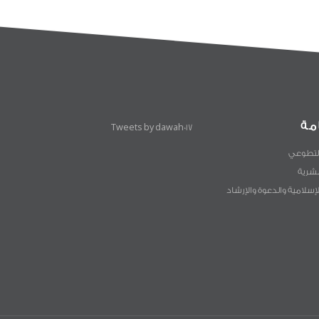
مة
Tweets by dawah017
لتطوعي
لبشرية
لإسلامية والدعوة والإرشاد