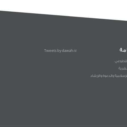
مة
Tweets by dawah017
لتطوعي
لبشرية
لإسلامية والدعوة والإرشاد