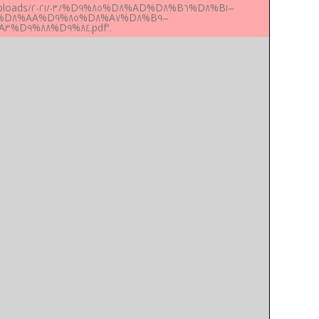
nt/uploads/2021/03/%D9%85%D8%AD%D8%B6%D8%B1-
%D8%AA%D9%85%D8%A7%D8%B9-
%D9%88%D9%84.pdf".