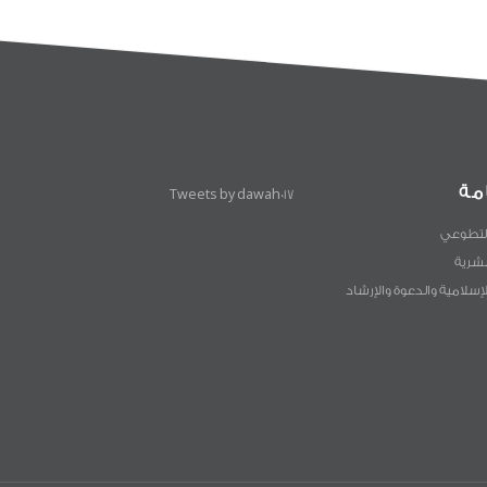
مة
Tweets by dawah017
لتطوعي
لبشرية
لإسلامية والدعوة والإرشاد