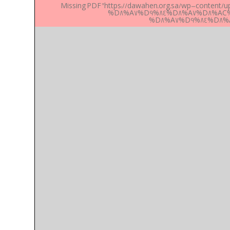
Missing PDF "https://dawahen.org.sa/wp-conte
%D8%A7%D9%84%D8%A7%D8%AC
%D8%A7%D9%84%D8%A3