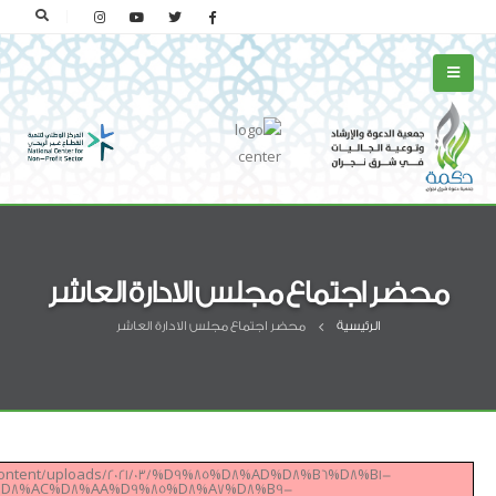
محضر اجتماع مجلس الادارة العاشر
الرئيسية
محضر اجتماع مجلس الادارة العاشر
p-content/uploads/2021/03/%D9%85%D8%AD%D8%B6%D8%B1-
D8%AC%D8%AA%D9%85%D8%A7%D8%B9-