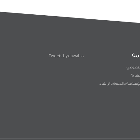
مة
Tweets by dawah017
لتطوعي
لبشرية
لإسلامية والدعوة والإرشاد