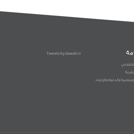
مة
Tweets by dawah017
لتطوعي
لبشرية
لإسلامية والدعوة والإرشاد