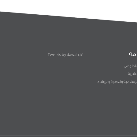
مة
Tweets by dawah017
لتطوعي
لبشرية
لإسلامية والدعوة والإرشاد